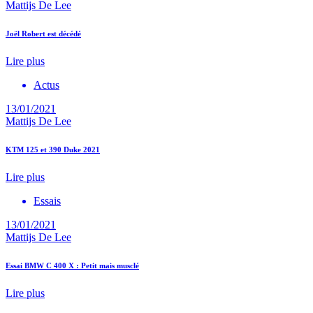
Mattijs De Lee
Joël Robert est décédé
Lire plus
Actus
13/01/2021
Mattijs De Lee
KTM 125 et 390 Duke 2021
Lire plus
Essais
13/01/2021
Mattijs De Lee
Essai BMW C 400 X : Petit mais musclé
Lire plus