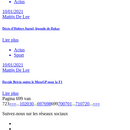
Actus
10/01/2021
Mattijs De Lee
Décès d’Hubert Auriol, légende de Dakar
Lire plus
Actus
Sport
10/01/2021
Mattijs De Lee
Davide Brivio quitte le MotoGP pour la F1
Lire plus
Pagina 699 van
723
««
«
...
10
20
30
...
697
698
699
700
701
...
710
720
...
»
»»
Suivez-nous sur les réseaux sociaux