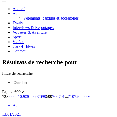
Accueil
Actus
Vêtements, casques et accessoires
Essais
Interviews & Reportages
Voyages & Aventure
Sport
Vidéos
Cars 4 Bikers
Contact
Résultats de recherche pour
Filtre de recherche
Pagina 699 van
723
««
«
...
10
20
30
...
697
698
699
700
701
...
710
720
...
»
»»
Actus
13/01/2021