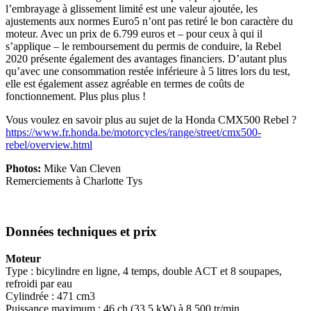
l’embrayage à glissement limité est une valeur ajoutée, les
ajustements aux normes Euro5 n’ont pas retiré le bon caractère du
moteur. Avec un prix de 6.799 euros et – pour ceux à qui il
s’applique – le remboursement du permis de conduire, la Rebel
2020 présente également des avantages financiers. D’autant plus
qu’avec une consommation restée inférieure à 5 litres lors du test,
elle est également assez agréable en termes de coûts de
fonctionnement. Plus plus plus !
Vous voulez en savoir plus au sujet de la Honda CMX500 Rebel ?
https://www.fr.honda.be/motorcycles/range/street/cmx500-
rebel/overview.html
Photos:
Mike Van Cleven
Remerciements à Charlotte Tys
Données techniques et prix
Moteur
Type : bicylindre en ligne, 4 temps, double ACT et 8 soupapes,
refroidi par eau
Cylindrée : 471 cm3
Puissance maximum : 46 ch (33,5 kW) à 8.500 tr/min